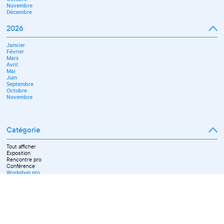
Novembre
Décembre
2026
Janvier
Février
Mars
Avril
Mai
Juin
Septembre
Octobre
Novembre
Catégorie
Tout afficher
Exposition
Rencontre pro
Conférence
Workshop pro
Ateliers découverte et stage
Spectacle
Projection
Résidence
Formation professionnelle
Restitution
Paroles d'entrepreneurs