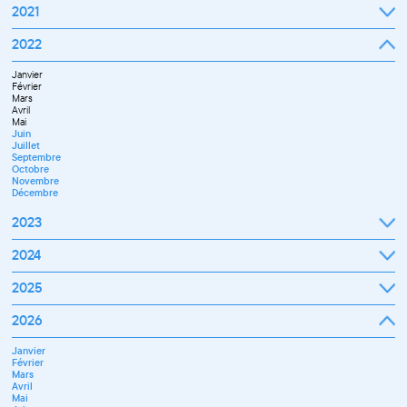
2021
Septembre
2022
Octobre
Novembre
Janvier
Décembre
Février
Mars
Avril
Mai
Juin
Juillet
Septembre
Octobre
Novembre
Décembre
2023
Janvier
2024
Février
Mars
Janvier
2025
Avril
Février
Mai
Mars
Juin
Janvier
2026
Avril
Septembre
Février
Mai
Octobre
Mars
Juin
Novembre
Janvier
Avril
Juillet
Décembre
Février
Mai
Septembre
Mars
Juin
Novembre
Avril
Juillet
Décembre
Mai
Septembre