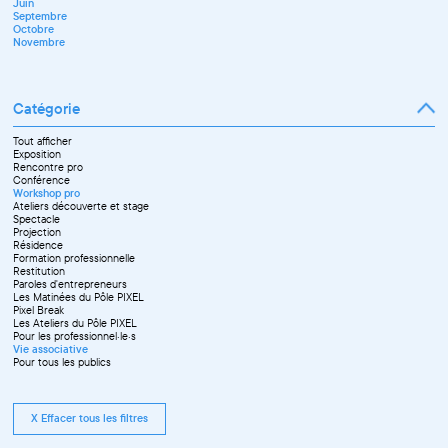
Juin
Octobre
Septembre
Novembre
Octobre
Décembre
Novembre
Catégorie
Tout afficher
Exposition
Rencontre pro
Conférence
Workshop pro
Ateliers découverte et stage
Spectacle
Projection
Résidence
Formation professionnelle
Restitution
Paroles d'entrepreneurs
Les Matinées du Pôle PIXEL
Pixel Break
Les Ateliers du Pôle PIXEL
Pour les professionnel·le·s
Vie associative
Pour tous les publics
X Effacer tous les filtres