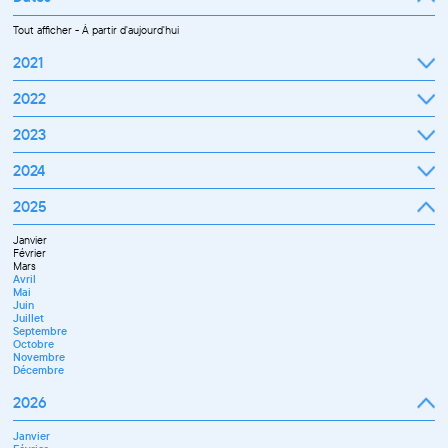
Tout afficher
-
À partir d'aujourd'hui
2021
Septembre
2022
Octobre
Novembre
Janvier
2023
Décembre
Février
Mars
Janvier
2024
Avril
Février
Mai
Mars
Juin
Janvier
2025
Avril
Juillet
Février
Mai
Septembre
Mars
Juin
Octobre
Janvier
Avril
Septembre
Novembre
Février
Mai
Octobre
Décembre
Mars
Juin
Novembre
Avril
Juillet
Décembre
Mai
Septembre
Juin
Novembre
Juillet
Décembre
Septembre
Octobre
Novembre
Décembre
2026
Janvier