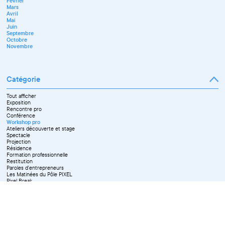
Février
Mars
Avril
Mai
Juin
Septembre
Octobre
Novembre
Catégorie
Tout afficher
Exposition
Rencontre pro
Conférence
Workshop pro
Ateliers découverte et stage
Spectacle
Projection
Résidence
Formation professionnelle
Restitution
Paroles d'entrepreneurs
Les Matinées du Pôle PIXEL
Pixel Break
Les Ateliers du Pôle PIXEL
Pour les professionnel·le·s
Vie associative
Pour tous les publics