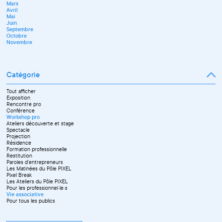
Mars
Juin
Novembre
Avril
Juillet
Décembre
Mai
Septembre
Juin
Octobre
Septembre
Novembre
Octobre
Décembre
Novembre
Catégorie
Tout afficher
Exposition
Rencontre pro
Conférence
Workshop pro
Ateliers découverte et stage
Spectacle
Projection
Résidence
Formation professionnelle
Restitution
Paroles d'entrepreneurs
Les Matinées du Pôle PIXEL
Pixel Break
Les Ateliers du Pôle PIXEL
Pour les professionnel·le·s
Vie associative
Pour tous les publics