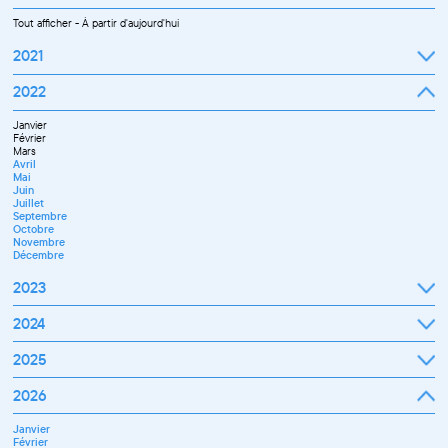
Tout afficher
-
À partir d'aujourd'hui
2021
Septembre
2022
Octobre
Novembre
Janvier
Décembre
Février
Mars
Avril
Mai
Juin
Juillet
Septembre
Octobre
Novembre
Décembre
2023
Janvier
2024
Février
Mars
Janvier
2025
Avril
Février
Mai
Mars
Juin
Janvier
2026
Avril
Septembre
Février
Mai
Octobre
Mars
Juin
Novembre
Janvier
Avril
Juillet
Décembre
Février
Mai
Septembre