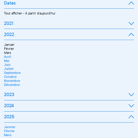
Dates
Tout afficher
-
À partir d'aujourd'hui
2021
Septembre
2022
Octobre
Novembre
Janvier
Décembre
Février
Mars
Avril
Mai
Juin
Juillet
Septembre
Octobre
Novembre
Décembre
2023
Janvier
2024
Février
Mars
Janvier
2025
Avril
Février
Mai
Mars
Juin
Janvier
Avril
Septembre
Février
Mai
Octobre
Mars
Juin
Novembre