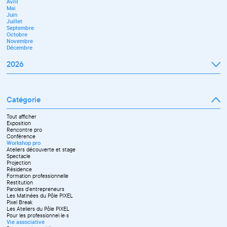
Avril
Juillet
Décembre
Mai
Septembre
Juin
Novembre
Juillet
Décembre
Septembre
Octobre
Novembre
Décembre
2026
Janvier
Février
Mars
Catégorie
Avril
Mai
Juin
Tout afficher
Septembre
Exposition
Octobre
Rencontre pro
Novembre
Conférence
Workshop pro
Ateliers découverte et stage
Spectacle
Projection
Résidence
Formation professionnelle
Restitution
Paroles d'entrepreneurs
Les Matinées du Pôle PIXEL
Pixel Break
Les Ateliers du Pôle PIXEL
Pour les professionnel·le·s
Vie associative