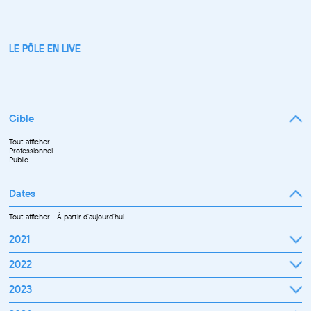
LE PÔLE EN LIVE
Cible
Tout afficher
Professionnel
Public
Dates
Tout afficher
-
À partir d'aujourd'hui
2021
Septembre
2022
Octobre
Novembre
Janvier
2023
Décembre
Février
Mars