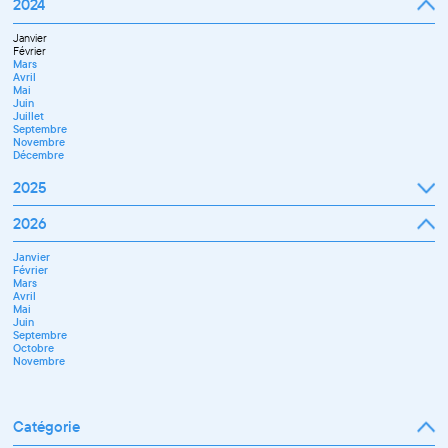
Janvier
2024
Avril
Février
Mai
Mars
Juin
Janvier
Avril
Juillet
Février
Mai
Septembre
Mars
Juin
Octobre
Avril
Septembre
Novembre
Mai
Octobre
Décembre
Juin
Novembre
Juillet
Décembre
Septembre
Novembre
Décembre
2025
Janvier
2026
Février
Mars
Janvier
Avril
Février
Mai
Mars
Juin
Avril
Juillet
Mai
Septembre
Juin
Octobre
Septembre
Novembre
Octobre
Décembre
Novembre
Catégorie