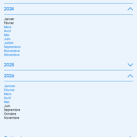
Février
Mars
Janvier
2024
Avril
Février
Mai
Mars
Juin
Janvier
Avril
Juillet
Février
Mai
Septembre
Mars
Juin
Octobre
Avril
Septembre
Novembre
Mai
Octobre
Décembre
Juin
Novembre
Juillet
Décembre
Septembre
Novembre
Décembre
2025
Janvier
2026
Février
Mars
Janvier
Avril
Février
Mai
Mars
Juin
Avril
Juillet
Mai
Septembre
Juin
Octobre
Septembre
Novembre
Octobre
Décembre
Novembre