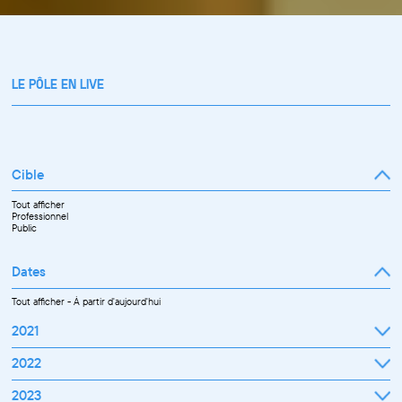
LE PÔLE EN LIVE
Cible
Tout afficher
Professionnel
Public
Dates
Tout afficher
-
À partir d'aujourd'hui
2021
Septembre
2022
Octobre
Novembre
Janvier
2023
Décembre