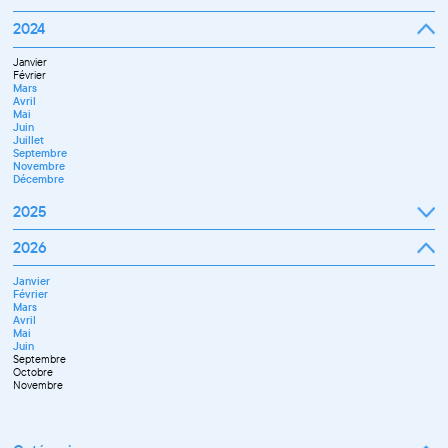
Février
Mars
Janvier
2024
Avril
Février
Mai
Mars
Juin
Janvier
Avril
Juillet
Février
Mai
Septembre
Mars
Juin
Octobre
Avril
Septembre
Novembre
Mai
Octobre
Décembre
Juin
Novembre
Juillet
Décembre
Septembre
Novembre
Décembre
2025
Janvier
2026
Février
Mars
Janvier
Avril
Février
Mai
Mars
Juin
Avril
Juillet
Mai
Septembre
Juin
Octobre
Septembre
Novembre
Octobre
Décembre
Novembre