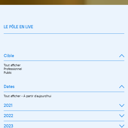
LE PÔLE EN LIVE
Cible
Tout afficher
Professionnel
Public
Dates
Tout afficher
-
À partir d'aujourd'hui
2021
Septembre
2022
Octobre
Novembre
Janvier
2023
Décembre