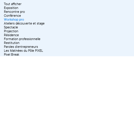
Tout afficher
Exposition
Rencontre pro
Conférence
Workshop pro
Ateliers découverte et stage
Spectacle
Projection
Résidence
Formation professionnelle
Restitution
Paroles d'entrepreneurs
Les Matinées du Pôle PIXEL
Pixel Break
Les Ateliers du Pôle PIXEL
Pour les professionnel·le·s
Vie associative
Pour tous les publics
X Effacer tous les filtres