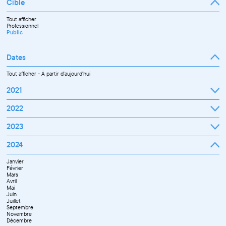
Cible
Tout afficher
Professionnel
Public
Dates
Tout afficher
-
À partir d'aujourd'hui
2021
Septembre
2022
Octobre
Novembre
Janvier
2023
Décembre
Février
Mars
Janvier
2024
Avril
Février
Mai
Mars
Juin
Janvier
Avril
Juillet
Février
Mai
Septembre
Mars
Juin
Octobre
Avril
Septembre
Novembre
Mai
Octobre
Décembre
Juin
Novembre
Juillet
Décembre
Septembre
Novembre
Décembre