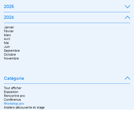
2025
Janvier
2026
Février
Mars
Janvier
Avril
Février
Mai
Mars
Juin
Avril
Juillet
Mai
Septembre
Juin
Octobre
Septembre
Novembre
Octobre
Décembre
Novembre
Catégorie
Tout afficher
Exposition
Rencontre pro
Conférence
Workshop pro
Ateliers découverte et stage
Spectacle
Projection
Résidence
Formation professionnelle
Restitution
Paroles d'entrepreneurs