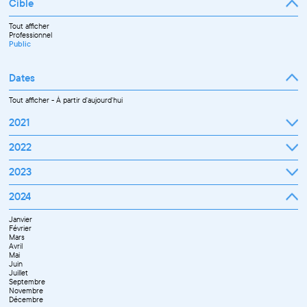
Cible
Tout afficher
Professionnel
Public
Dates
Tout afficher
-
À partir d'aujourd'hui
2021
Septembre
2022
Octobre
Novembre
Janvier
2023
Décembre
Février
Mars
Janvier
2024
Avril
Février
Mai
Mars
Juin
Janvier
Avril
Juillet
Février
Mai
Septembre
Mars
Juin
Octobre
Avril
Septembre
Novembre
Mai
Octobre
Décembre
Juin
Novembre
Juillet
Décembre
Septembre
Novembre
Décembre