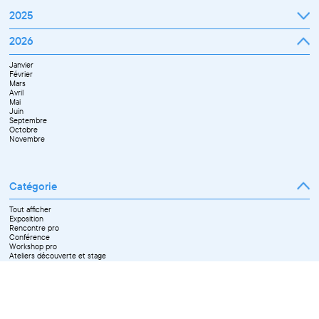
2025
Janvier
2026
Février
Mars
Janvier
Avril
Février
Mai
Mars
Juin
Avril
Juillet
Mai
Septembre
Juin
Octobre
Septembre
Novembre
Octobre
Décembre
Novembre
Catégorie
Tout afficher
Exposition
Rencontre pro
Conférence
Workshop pro
Ateliers découverte et stage
Spectacle
Projection
Résidence
Formation professionnelle
Restitution
Paroles d'entrepreneurs