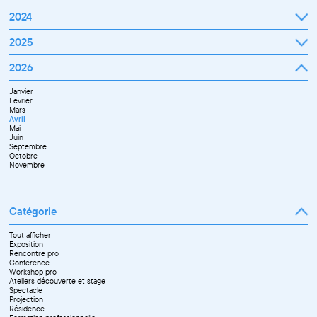
Mars
Janvier
2024
Avril
Février
Mai
Mars
Juin
Janvier
2025
Avril
Juillet
Février
Mai
Septembre
Mars
Juin
Octobre
Janvier
2026
Avril
Septembre
Novembre
Février
Mai
Octobre
Décembre
Mars
Juin
Novembre
Janvier
Avril
Juillet
Décembre
Février
Mai
Septembre
Mars
Juin
Novembre
Avril
Juillet
Décembre
Mai
Septembre
Juin
Octobre
Septembre
Novembre
Octobre
Décembre
Novembre
Catégorie
Tout afficher
Exposition
Rencontre pro
Conférence
Workshop pro
Ateliers découverte et stage
Spectacle
Projection
Résidence