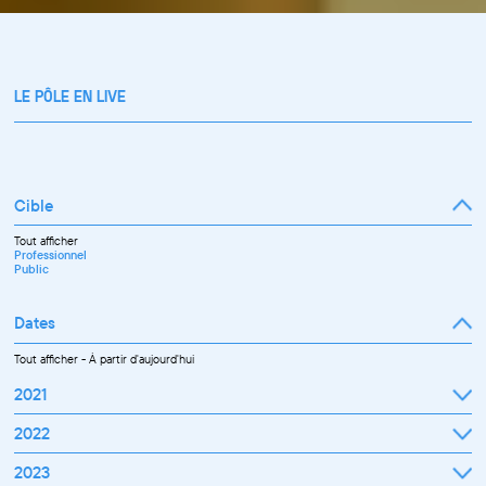
LE PÔLE EN LIVE
Cible
Tout afficher
Professionnel
Public
Dates
Tout afficher
-
À partir d'aujourd'hui
2021
Septembre
2022
Octobre
Novembre
Janvier
2023
Décembre
Février