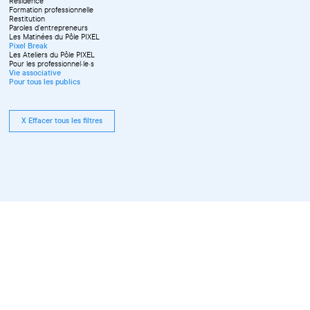
Résidence
Formation professionnelle
Restitution
Paroles d'entrepreneurs
Les Matinées du Pôle PIXEL
Pixel Break
Les Ateliers du Pôle PIXEL
Pour les professionnel·le·s
Vie associative
Pour tous les publics
X Effacer tous les filtres
Tous les événements compris
entre le 01.09.2025 et le
30.09.2025 pour Vie associative,