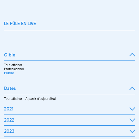
LE PÔLE EN LIVE
Cible
Tout afficher
Professionnel
Public
Dates
Tout afficher
-
À partir d'aujourd'hui
2021
Septembre
2022
Octobre
Novembre
Janvier
2023
Décembre
Février
Mars