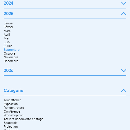
Janvier
2024
Avril
Février
Mai
Mars
Juin
Janvier
2025
Avril
Juillet
Février
Mai
Septembre
Mars
Juin
Octobre
Janvier
Avril
Septembre
Novembre
Février
Mai
Octobre
Décembre
Mars
Juin
Novembre
Avril
Juillet
Décembre
Mai
Septembre
Juin
Novembre
Juillet
Décembre
Septembre
Octobre
Novembre
Décembre
2026
Janvier
Février
Mars
Catégorie
Avril
Mai
Juin
Tout afficher
Septembre
Exposition
Octobre
Rencontre pro
Novembre
Conférence
Workshop pro
Ateliers découverte et stage
Spectacle
Projection