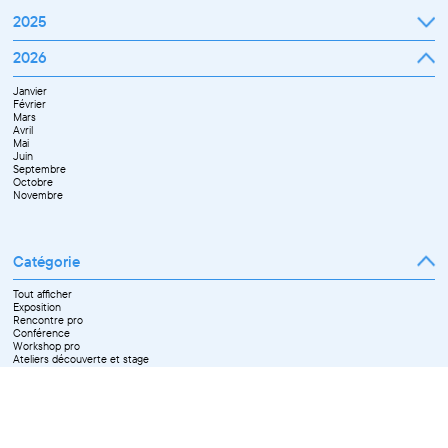
2025
Janvier
2026
Février
Mars
Janvier
Avril
Février
Mai
Mars
Juin
Avril
Juillet
Mai
Septembre
Juin
Octobre
Septembre
Novembre
Octobre
Décembre
Novembre
Catégorie
Tout afficher
Exposition
Rencontre pro
Conférence
Workshop pro
Ateliers découverte et stage
Spectacle
Projection
Résidence
Formation professionnelle
Restitution
Paroles d'entrepreneurs