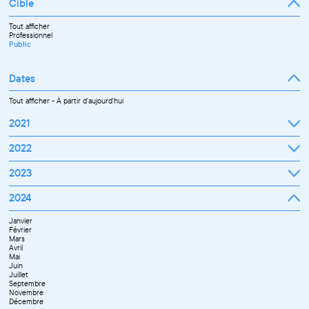
Cible
Tout afficher
Professionnel
Public
Dates
Tout afficher
-
À partir d'aujourd'hui
2021
Septembre
2022
Octobre
Novembre
Janvier
2023
Décembre
Février
Mars
Janvier
2024
Avril
Février
Mai
Mars
Juin
Janvier
Avril
Juillet
Février
Mai
Septembre
Mars
Juin
Octobre
Avril
Septembre
Novembre
Mai
Octobre
Décembre
Juin
Novembre
Juillet
Décembre
Septembre
Novembre
Décembre