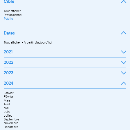
Cible
Tout afficher
Professionnel
Public
Dates
Tout afficher
-
À partir d'aujourd'hui
2021
Septembre
2022
Octobre
Novembre
Janvier
2023
Décembre
Février
Mars
Janvier
2024
Avril
Février
Mai
Mars
Juin
Janvier
Avril
Juillet
Février
Mai
Septembre
Mars
Juin
Octobre
Avril
Septembre
Novembre
Mai
Octobre
Décembre
Juin
Novembre
Juillet
Décembre
Septembre
Novembre
Décembre