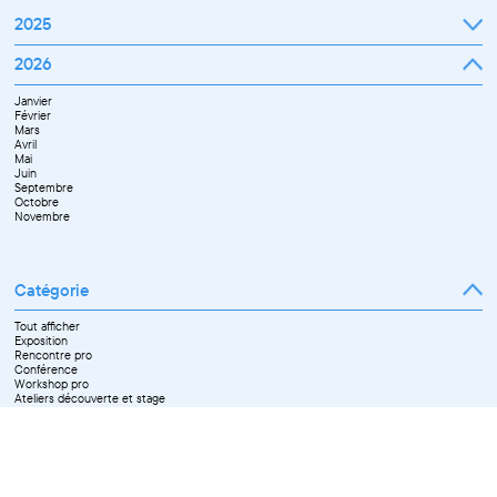
2025
Janvier
2026
Février
Mars
Janvier
Avril
Février
Mai
Mars
Juin
Avril
Juillet
Mai
Septembre
Juin
Octobre
Septembre
Novembre
Octobre
Décembre
Novembre
Catégorie
Tout afficher
Exposition
Rencontre pro
Conférence
Workshop pro
Ateliers découverte et stage
Spectacle
Projection
Résidence
Formation professionnelle
Restitution
Paroles d'entrepreneurs