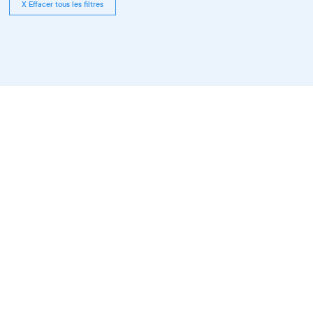
X Effacer tous les filtres
Tous les événements compris
entre le 01.12.2025 et le 31.12.2026
pour Vie associative, Pour tous les
publics