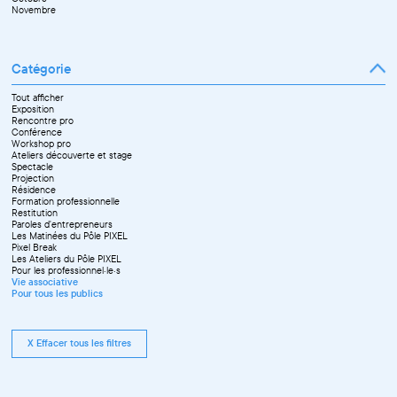
Décembre
Novembre
Catégorie
Tout afficher
Exposition
Rencontre pro
Conférence
Workshop pro
Ateliers découverte et stage
Spectacle
Projection
Résidence
Formation professionnelle
Restitution
Paroles d'entrepreneurs
Les Matinées du Pôle PIXEL
Pixel Break
Les Ateliers du Pôle PIXEL
Pour les professionnel·le·s
Vie associative
Pour tous les publics
X Effacer tous les filtres