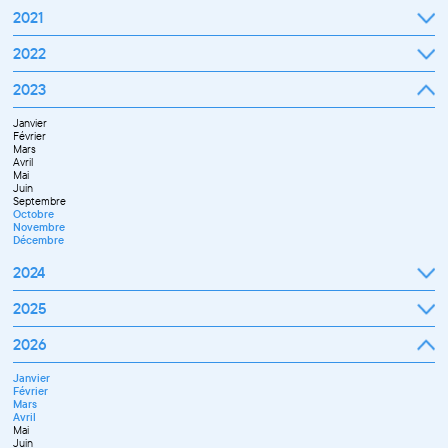
2021
Septembre
2022
Octobre
Novembre
Janvier
2023
Décembre
Février
Mars
Janvier
Avril
Février
Mai
Mars
Juin
Avril
Juillet
Mai
Septembre
Juin
Octobre
Septembre
Novembre
Octobre
Décembre
Novembre
Décembre
2024
Janvier
2025
Février
Mars
Janvier
2026
Avril
Février
Mai
Mars
Juin
Janvier
Avril
Juillet
Février
Mai
Septembre
Mars
Juin
Novembre
Avril
Juillet
Décembre
Mai
Septembre
Juin
Octobre