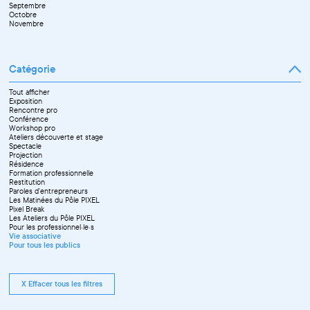
Septembre
Novembre
Octobre
Décembre
Novembre
Catégorie
Tout afficher
Exposition
Rencontre pro
Conférence
Workshop pro
Ateliers découverte et stage
Spectacle
Projection
Résidence
Formation professionnelle
Restitution
Paroles d'entrepreneurs
Les Matinées du Pôle PIXEL
Pixel Break
Les Ateliers du Pôle PIXEL
Pour les professionnel·le·s
Vie associative
Pour tous les publics
X Effacer tous les filtres