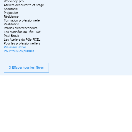
Workshop pro
Ateliers découverte et stage
Spectacle
Projection
Résidence
Formation professionnelle
Restitution
Paroles d'entrepreneurs
Les Matinées du Pôle PIXEL
Pixel Break
Les Ateliers du Pôle PIXEL
Pour les professionnel·le·s
Vie associative
Pour tous les publics
X Effacer tous les filtres
Tous les événements compris