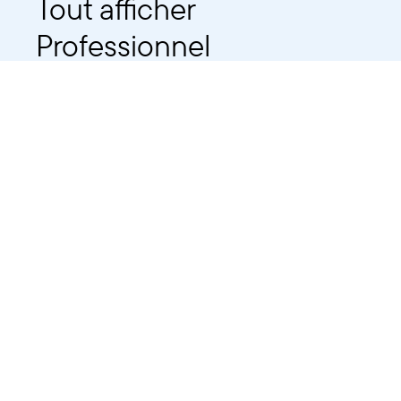
Tout afficher
Professionnel
Public
Dates
Tout afficher
-
À partir d'auj
2021