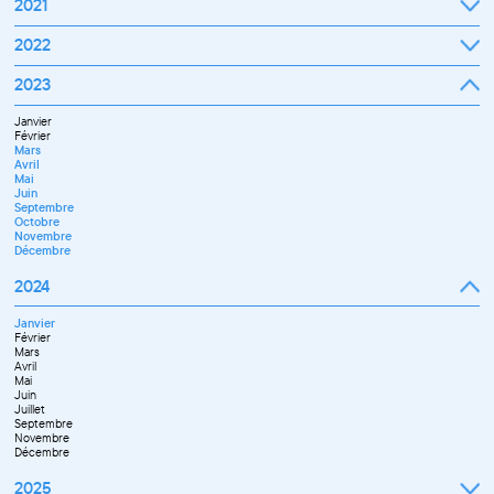
2021
Septembre
2022
Octobre
Novembre
Janvier
2023
Décembre
Février
Mars
Janvier
Avril
Février
Mai
Mars
Juin
Avril
Juillet
Mai
Septembre
Juin
Octobre
Septembre
Novembre
Octobre
Décembre
Novembre
Décembre
2024
Janvier
Février
Mars
Avril
Mai
Juin
Juillet
Septembre
Novembre
Décembre
2025