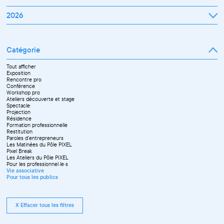
Janvier
2026
Février
Mars
Janvier
Avril
Février
Mai
Mars
Juin
Catégorie
Avril
Juillet
Mai
Septembre
Juin
Octobre
Tout afficher
Septembre
Novembre
Exposition
Octobre
Décembre
Rencontre pro
Novembre
Conférence
Workshop pro
Ateliers découverte et stage
Spectacle
Projection
Résidence
Formation professionnelle
Restitution
Paroles d'entrepreneurs
Les Matinées du Pôle PIXEL
Pixel Break
Les Ateliers du Pôle PIXEL
Pour les professionnel·le·s
Vie associative
Pour tous les publics
X Effacer tous les filtres