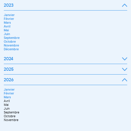
Novembre
Janvier
2023
Décembre
Février
Mars
Janvier
Avril
Février
Mai
Mars
Juin
Avril
Juillet
Mai
Septembre
Juin
Octobre
Septembre
Novembre
Octobre
Décembre
Novembre
Décembre
2024
Janvier
2025
Février
Mars
Janvier
2026
Avril
Février
Mai
Mars
Juin
Janvier
Avril
Juillet
Février
Mai
Septembre
Mars
Juin
Novembre
Avril
Juillet
Décembre
Mai
Septembre
Juin
Octobre
Septembre
Novembre
Octobre
Décembre
Novembre