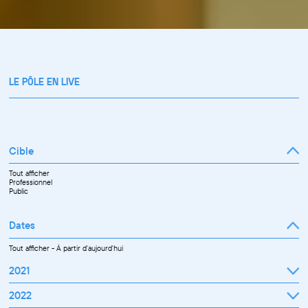
LE PÔLE EN LIVE
Cible
Tout afficher
Professionnel
Public
Dates
Tout afficher
-
À partir d'aujourd'hui
2021
Septembre
2022
Octobre