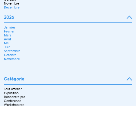
Novembre
Décembre
2026
Janvier
Février
Mars
Avril
Mai
Juin
Septembre
Octobre
Novembre
Catégorie
Tout afficher
Exposition
Rencontre pro
Conférence
Workshop pro
Ateliers découverte et stage
Spectacle
Projection
Résidence
Formation professionnelle
Restitution
Paroles d'entrepreneurs