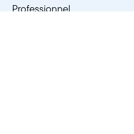
Professionnel
Public
Dates
Tout afficher
-
À partir d'auj
2021