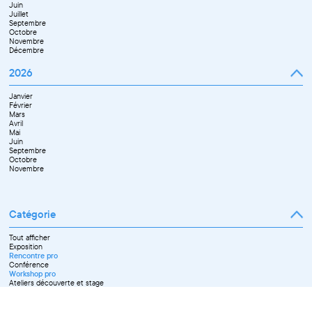
Juin
Novembre
Juillet
Décembre
Septembre
Octobre
Novembre
Décembre
2026
Janvier
Février
Mars
Avril
Mai
Juin
Septembre
Octobre
Novembre
Catégorie
Tout afficher
Exposition
Rencontre pro
Conférence
Workshop pro
Ateliers découverte et stage
Spectacle
Projection
Résidence