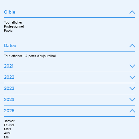
Cible
Tout afficher
Professionnel
Public
Dates
Tout afficher
-
À partir d'aujourd'hui
2021
Septembre
2022
Octobre
Novembre
Janvier
2023
Décembre
Février
Mars
Janvier
2024
Avril
Février
Mai
Mars
Juin
Janvier
2025
Avril
Juillet
Février
Mai
Septembre
Mars
Juin
Octobre
Janvier
Avril
Septembre
Novembre
Février
Mai
Octobre
Décembre
Mars
Juin
Novembre
Avril
Juillet
Décembre
Mai
Septembre