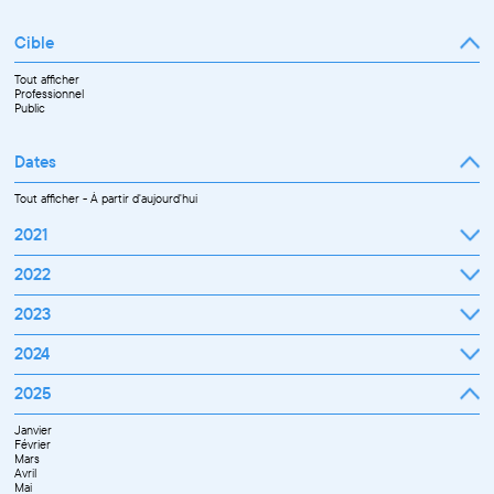
Cible
Tout afficher
Professionnel
Public
Dates
Tout afficher
-
À partir d'aujourd'hui
2021
Septembre
2022
Octobre
Novembre
Janvier
2023
Décembre
Février
Mars
Janvier
2024
Avril
Février
Mai
Mars
Juin
Janvier
2025
Avril
Juillet
Février
Mai
Septembre
Mars
Juin
Octobre
Janvier
Avril
Septembre
Novembre
Février
Mai
Octobre
Décembre
Mars
Juin
Novembre
Avril
Juillet
Décembre
Mai
Septembre