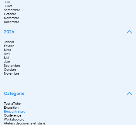
Juin
Novembre
Juillet
Décembre
Septembre
Octobre
Novembre
Décembre
2026
Janvier
Février
Mars
Avril
Mai
Juin
Septembre
Octobre
Novembre
Catégorie
Tout afficher
Exposition
Rencontre pro
Conférence
Workshop pro
Ateliers découverte et stage
Spectacle
Projection
Résidence