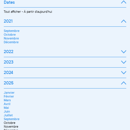
Dates
Tout afficher
-
À partir d'aujourd'hui
2021
Septembre
Octobre
Novembre
Décembre
2022
Janvier
2023
Février
Mars
Janvier
2024
Avril
Février
Mai
Mars
Juin
Janvier
2025
Avril
Juillet
Février
Mai
Septembre
Mars
Juin
Octobre
Janvier
Avril
Septembre
Novembre
Février
Mai
Octobre
Décembre
Mars
Juin
Novembre
Avril
Juillet
Décembre
Mai
Septembre
Juin
Novembre
Juillet
Décembre
Septembre
Octobre
Novembre