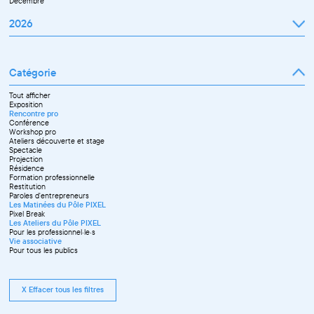
Décembre
2026
Janvier
Février
Mars
Catégorie
Avril
Mai
Juin
Tout afficher
Septembre
Exposition
Octobre
Rencontre pro
Novembre
Conférence
Workshop pro
Ateliers découverte et stage
Spectacle
Projection
Résidence
Formation professionnelle
Restitution
Paroles d'entrepreneurs
Les Matinées du Pôle PIXEL
Pixel Break
Les Ateliers du Pôle PIXEL
Pour les professionnel·le·s
Vie associative
Pour tous les publics
X Effacer tous les filtres