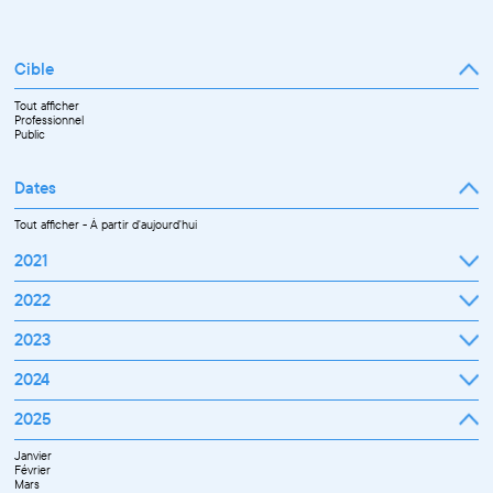
Cible
Tout afficher
Professionnel
Public
Dates
Tout afficher
-
À partir d'aujourd'hui
2021
Septembre
2022
Octobre
Novembre
Janvier
2023
Décembre
Février
Mars
Janvier
2024
Avril
Février
Mai
Mars
Juin
Janvier
2025
Avril
Juillet
Février
Mai
Septembre
Mars
Juin
Octobre
Janvier
Avril
Septembre
Novembre
Février
Mai
Octobre
Décembre
Mars
Juin
Novembre