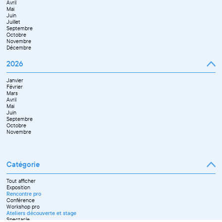
Avril
Juillet
Décembre
Mai
Septembre
Juin
Novembre
Juillet
Décembre
Septembre
Octobre
Novembre
Décembre
2026
Janvier
Février
Mars
Avril
Mai
Juin
Septembre
Octobre
Novembre
Catégorie
Tout afficher
Exposition
Rencontre pro
Conférence
Workshop pro
Ateliers découverte et stage
Spectacle