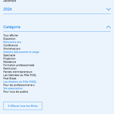
Décembre
2026
Janvier
Février
Mars
Catégorie
Avril
Mai
Juin
Tout afficher
Septembre
Exposition
Octobre
Rencontre pro
Novembre
Conférence
Workshop pro
Ateliers découverte et stage
Spectacle
Projection
Résidence
Formation professionnelle
Restitution
Paroles d'entrepreneurs
Les Matinées du Pôle PIXEL
Pixel Break
Les Ateliers du Pôle PIXEL
Pour les professionnel·le·s
Vie associative
Pour tous les publics
X Effacer tous les filtres