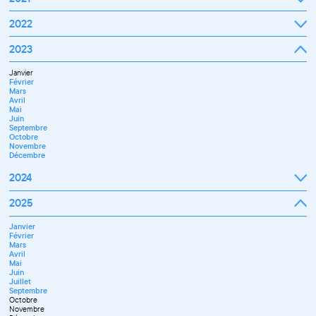
Septembre
2022
Octobre
Novembre
Janvier
2023
Décembre
Février
Mars
Janvier
Avril
Février
Mai
Mars
Juin
Avril
Juillet
Mai
Septembre
Juin
Octobre
Septembre
Novembre
Octobre
Décembre
Novembre
Décembre
2024
Janvier
2025
Février
Mars
Janvier
Avril
Février
Mai
Mars
Juin
Avril
Juillet
Mai
Septembre
Juin
Novembre
Juillet
Décembre
Septembre
Octobre
Novembre