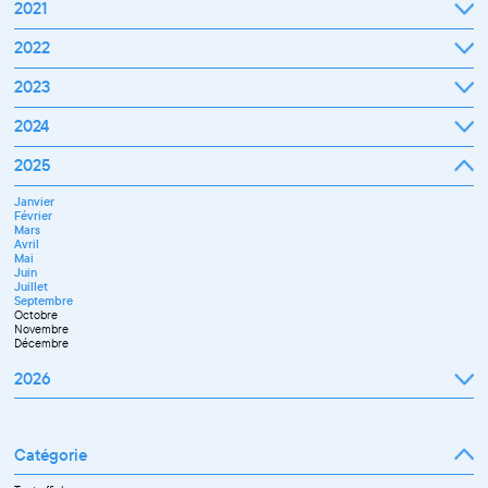
2021
Septembre
2022
Octobre
Novembre
Janvier
2023
Décembre
Février
Mars
Janvier
2024
Avril
Février
Mai
Mars
Juin
Janvier
2025
Avril
Juillet
Février
Mai
Septembre
Mars
Juin
Octobre
Janvier
Avril
Septembre
Novembre
Février
Mai
Octobre
Décembre
Mars
Juin
Novembre
Avril
Juillet
Décembre
Mai
Septembre
Juin
Novembre
Juillet
Décembre
Septembre
Octobre
Novembre
Décembre
2026
Janvier
Février
Mars
Catégorie
Avril
Mai
Juin