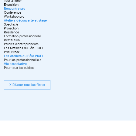
Tout afficher
Septembre
Exposition
Octobre
Rencontre pro
Novembre
Conférence
Workshop pro
Ateliers découverte et stage
Spectacle
Projection
Résidence
Formation professionnelle
Restitution
Paroles d'entrepreneurs
Les Matinées du Pôle PIXEL
Pixel Break
Les Ateliers du Pôle PIXEL
Pour les professionnel·le·s
Vie associative
Pour tous les publics
X Effacer tous les filtres