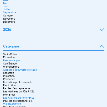
Avril
Juillet
Décembre
Mai
Septembre
Juin
Novembre
Juillet
Décembre
Septembre
Octobre
Novembre
Décembre
2026
Janvier
Février
Mars
Catégorie
Avril
Mai
Juin
Tout afficher
Septembre
Exposition
Octobre
Rencontre pro
Novembre
Conférence
Workshop pro
Ateliers découverte et stage
Spectacle
Projection
Résidence
Formation professionnelle
Restitution
Paroles d'entrepreneurs
Les Matinées du Pôle PIXEL
Pixel Break
Les Ateliers du Pôle PIXEL
Pour les professionnel·le·s
Vie associative
Pour tous les publics