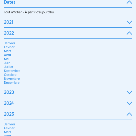
Dates
Tout afficher
-
À partir d'aujourd'hui
2021
Septembre
2022
Octobre
Novembre
Janvier
Décembre
Février
Mars
Avril
Mai
Juin
Juillet
Septembre
Octobre
Novembre
Décembre
2023
Janvier
2024
Février
Mars
Janvier
2025
Avril
Février
Mai
Mars
Juin
Janvier
Avril
Septembre
Février
Mai
Octobre
Mars
Juin
Novembre