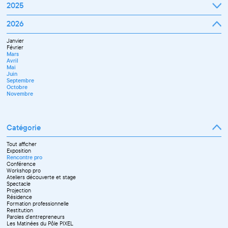
Juin
Janvier
2025
Avril
Juillet
Février
Mai
Septembre
Mars
Juin
Octobre
Janvier
2026
Avril
Septembre
Novembre
Février
Mai
Octobre
Décembre
Mars
Juin
Novembre
Janvier
Avril
Juillet
Décembre
Février
Mai
Septembre
Mars
Juin
Novembre
Avril
Juillet
Décembre
Mai
Septembre
Juin
Octobre
Septembre
Novembre
Octobre
Décembre
Novembre
Catégorie
Tout afficher
Exposition
Rencontre pro
Conférence
Workshop pro
Ateliers découverte et stage
Spectacle
Projection
Résidence
Formation professionnelle
Restitution
Paroles d'entrepreneurs
Les Matinées du Pôle PIXEL