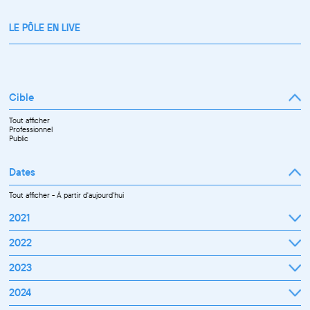
LE PÔLE EN LIVE
Cible
Tout afficher
Professionnel
Public
Dates
Tout afficher
-
À partir d'aujourd'hui
2021
Septembre
2022
Octobre
Novembre
Janvier
2023
Décembre
Février
Mars
Janvier
2024
Avril
Février
Mai
Mars