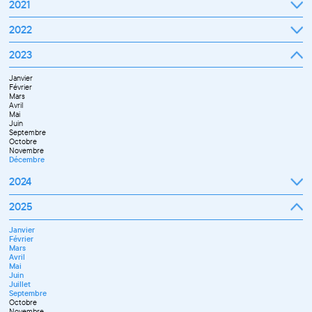
2021
Septembre
2022
Octobre
Novembre
Janvier
2023
Décembre
Février
Mars
Janvier
Avril
Février
Mai
Mars
Juin
Avril
Juillet
Mai
Septembre
Juin
Octobre
Septembre
Novembre
Octobre
Décembre
Novembre
Décembre
2024
Janvier
2025
Février
Mars
Janvier
Avril
Février
Mai
Mars
Juin
Avril
Juillet
Mai
Septembre
Juin
Novembre
Juillet
Décembre
Septembre
Octobre
Novembre