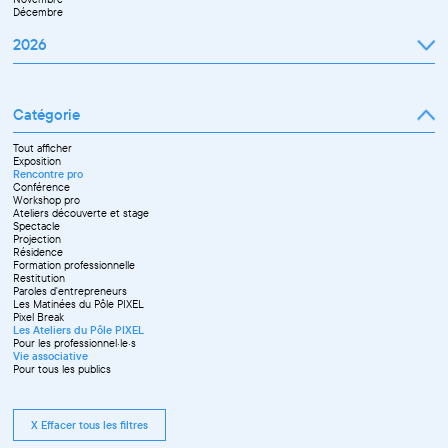
Décembre
2026
Janvier
Février
Mars
Catégorie
Avril
Mai
Juin
Tout afficher
Septembre
Exposition
Octobre
Rencontre pro
Novembre
Conférence
Workshop pro
Ateliers découverte et stage
Spectacle
Projection
Résidence
Formation professionnelle
Restitution
Paroles d'entrepreneurs
Les Matinées du Pôle PIXEL
Pixel Break
Les Ateliers du Pôle PIXEL
Pour les professionnel·le·s
Vie associative
Pour tous les publics
X Effacer tous les filtres