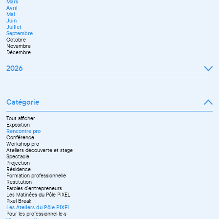
Mars
Avril
Mai
Juin
Juillet
Septembre
Octobre
Novembre
Décembre
2026
Janvier
Février
Mars
Catégorie
Avril
Mai
Juin
Tout afficher
Septembre
Exposition
Octobre
Rencontre pro
Novembre
Conférence
Workshop pro
Ateliers découverte et stage
Spectacle
Projection
Résidence
Formation professionnelle
Restitution
Paroles d'entrepreneurs
Les Matinées du Pôle PIXEL
Pixel Break
Les Ateliers du Pôle PIXEL
Pour les professionnel·le·s