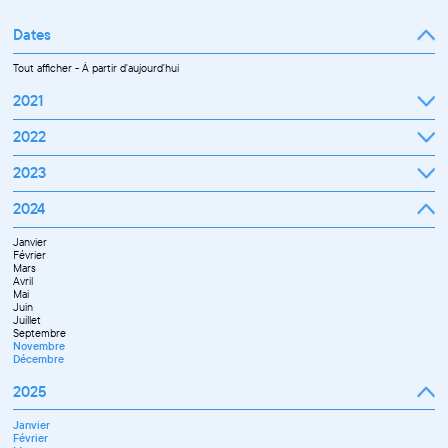
Dates
Tout afficher
-
À partir d'aujourd'hui
2021
Septembre
2022
Octobre
Novembre
Janvier
2023
Décembre
Février
Mars
Janvier
2024
Avril
Février
Mai
Mars
Juin
Janvier
Avril
Juillet
Février
Mai
Septembre
Mars
Juin
Octobre
Avril
Septembre
Novembre
Mai
Octobre
Décembre
Juin
Novembre
Juillet
Décembre
Septembre
Novembre
Décembre
2025
Janvier
Février