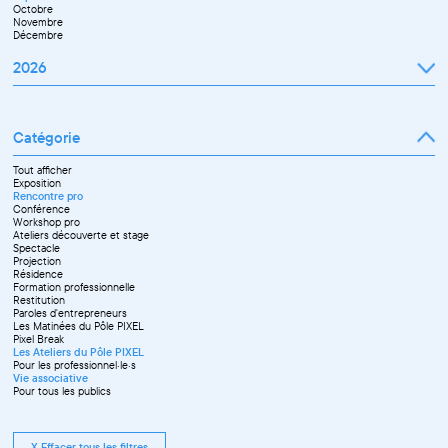
Octobre
Novembre
Décembre
2026
Janvier
Février
Mars
Catégorie
Avril
Mai
Juin
Tout afficher
Septembre
Exposition
Octobre
Rencontre pro
Novembre
Conférence
Workshop pro
Ateliers découverte et stage
Spectacle
Projection
Résidence
Formation professionnelle
Restitution
Paroles d'entrepreneurs
Les Matinées du Pôle PIXEL
Pixel Break
Les Ateliers du Pôle PIXEL
Pour les professionnel·le·s
Vie associative
Pour tous les publics
X Effacer tous les filtres