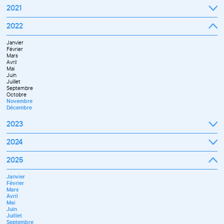
2021
Septembre
2022
Octobre
Novembre
Janvier
Décembre
Février
Mars
Avril
Mai
Juin
Juillet
Septembre
Octobre
Novembre
Décembre
2023
Janvier
2024
Février
Mars
Janvier
2025
Avril
Février
Mai
Mars
Juin
Janvier
Avril
Septembre
Février
Mai
Octobre
Mars
Juin
Novembre
Avril
Juillet
Décembre
Mai
Septembre
Juin
Novembre
Juillet
Décembre
Septembre