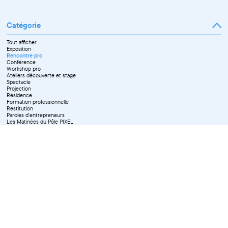
Janvier
Février
Mars
Catégorie
Avril
Mai
Juin
Tout afficher
Septembre
Exposition
Octobre
Rencontre pro
Novembre
Conférence
Workshop pro
Ateliers découverte et stage
Spectacle
Projection
Résidence
Formation professionnelle
Restitution
Paroles d'entrepreneurs
Les Matinées du Pôle PIXEL
Pixel Break
Les Ateliers du Pôle PIXEL
Pour les professionnel·le·s
Vie associative
Pour tous les publics
X Effacer tous les filtres