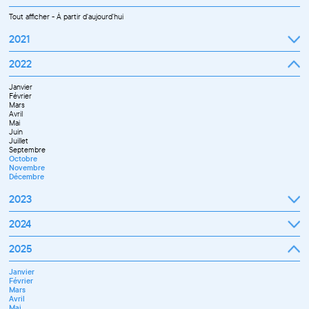
Tout afficher
-
À partir d'aujourd'hui
2021
Septembre
2022
Octobre
Novembre
Janvier
Décembre
Février
Mars
Avril
Mai
Juin
Juillet
Septembre
Octobre
Novembre
Décembre
2023
Janvier
2024
Février
Mars
Janvier
2025
Avril
Février
Mai
Mars
Juin
Janvier
Avril
Septembre
Février
Mai
Octobre
Mars
Juin
Novembre
Avril
Juillet
Décembre
Mai