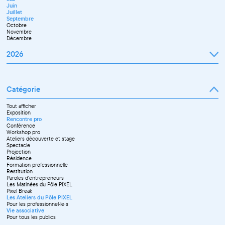
Septembre
Juin
Novembre
Juillet
Décembre
Septembre
Octobre
Novembre
Décembre
2026
Janvier
Février
Mars
Catégorie
Avril
Mai
Juin
Tout afficher
Septembre
Exposition
Octobre
Rencontre pro
Novembre
Conférence
Workshop pro
Ateliers découverte et stage
Spectacle
Projection
Résidence
Formation professionnelle
Restitution
Paroles d'entrepreneurs
Les Matinées du Pôle PIXEL
Pixel Break
Les Ateliers du Pôle PIXEL
Pour les professionnel·le·s
Vie associative
Pour tous les publics