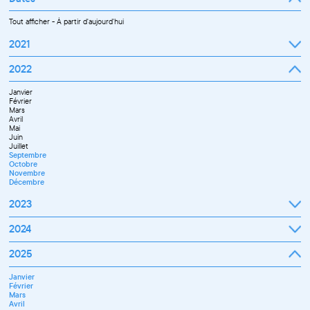
Tout afficher
-
À partir d'aujourd'hui
2021
Septembre
2022
Octobre
Novembre
Janvier
Décembre
Février
Mars
Avril
Mai
Juin
Juillet
Septembre
Octobre
Novembre
Décembre
2023
Janvier
2024
Février
Mars
Janvier
2025
Avril
Février
Mai
Mars
Juin
Janvier
Avril
Septembre
Février
Mai
Octobre
Mars
Juin
Novembre
Avril
Juillet
Décembre