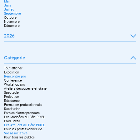
Mai
Septembre
Juin
Novembre
Juillet
Décembre
Septembre
Octobre
Novembre
Décembre
2026
Janvier
Février
Mars
Catégorie
Avril
Mai
Juin
Tout afficher
Septembre
Exposition
Octobre
Rencontre pro
Novembre
Conférence
Workshop pro
Ateliers découverte et stage
Spectacle
Projection
Résidence
Formation professionnelle
Restitution
Paroles d'entrepreneurs
Les Matinées du Pôle PIXEL
Pixel Break
Les Ateliers du Pôle PIXEL
Pour les professionnel·le·s
Vie associative
Pour tous les publics