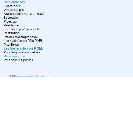
Octobre
Rencontre pro
Novembre
Conférence
Workshop pro
Ateliers découverte et stage
Spectacle
Projection
Résidence
Formation professionnelle
Restitution
Paroles d'entrepreneurs
Les Matinées du Pôle PIXEL
Pixel Break
Les Ateliers du Pôle PIXEL
Pour les professionnel·le·s
Vie associative
Pour tous les publics
X Effacer tous les filtres