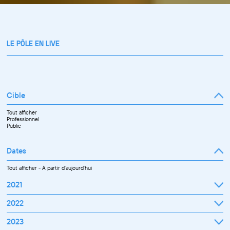
LE PÔLE EN LIVE
Cible
Tout afficher
Professionnel
Public
Dates
Tout afficher
-
À partir d'aujourd'hui
2021
Septembre
2022
Octobre
Novembre
Janvier
2023
Décembre
Février