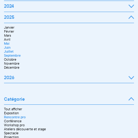
Mars
Janvier
2024
Avril
Février
Mai
Mars
Juin
Janvier
2025
Avril
Juillet
Février
Mai
Septembre
Mars
Juin
Octobre
Janvier
Avril
Septembre
Novembre
Février
Mai
Octobre
Décembre
Mars
Juin
Novembre
Avril
Juillet
Décembre
Mai
Septembre
Juin
Novembre
Juillet
Décembre
Septembre
Octobre
Novembre
Décembre
2026
Janvier
Février
Mars
Catégorie
Avril
Mai
Juin
Tout afficher
Septembre
Exposition
Octobre
Rencontre pro
Novembre
Conférence
Workshop pro
Ateliers découverte et stage
Spectacle
Projection