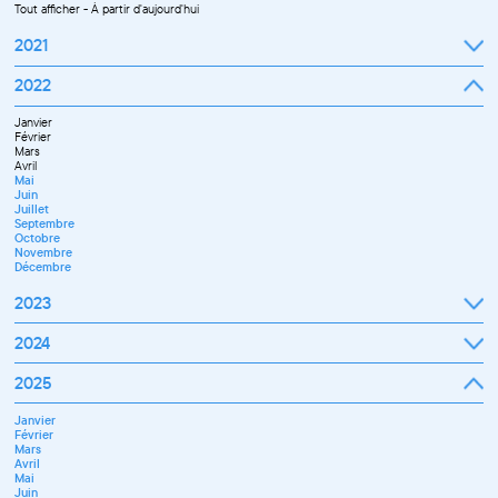
Tout afficher
-
À partir d'aujourd'hui
2021
Septembre
2022
Octobre
Novembre
Janvier
Décembre
Février
Mars
Avril
Mai
Juin
Juillet
Septembre
Octobre
Novembre
Décembre
2023
Janvier
2024
Février
Mars
Janvier
2025
Avril
Février
Mai
Mars
Juin
Janvier
Avril
Septembre
Février
Mai
Octobre
Mars
Juin
Novembre
Avril
Juillet
Décembre
Mai
Septembre
Juin
Novembre