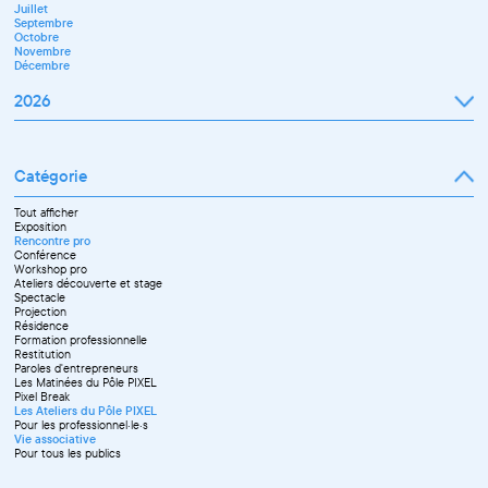
Juillet
Décembre
Septembre
Octobre
Novembre
Décembre
2026
Janvier
Février
Mars
Catégorie
Avril
Mai
Juin
Tout afficher
Septembre
Exposition
Octobre
Rencontre pro
Novembre
Conférence
Workshop pro
Ateliers découverte et stage
Spectacle
Projection
Résidence
Formation professionnelle
Restitution
Paroles d'entrepreneurs
Les Matinées du Pôle PIXEL
Pixel Break
Les Ateliers du Pôle PIXEL
Pour les professionnel·le·s
Vie associative
Pour tous les publics