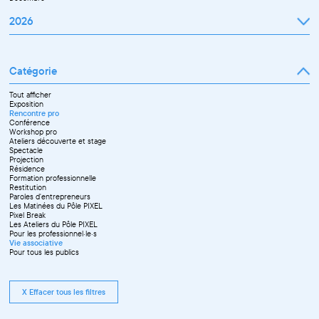
2026
Janvier
Février
Mars
Catégorie
Avril
Mai
Juin
Tout afficher
Septembre
Exposition
Octobre
Rencontre pro
Novembre
Conférence
Workshop pro
Ateliers découverte et stage
Spectacle
Projection
Résidence
Formation professionnelle
Restitution
Paroles d'entrepreneurs
Les Matinées du Pôle PIXEL
Pixel Break
Les Ateliers du Pôle PIXEL
Pour les professionnel·le·s
Vie associative
Pour tous les publics
X Effacer tous les filtres