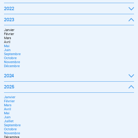
Septembre
2022
Octobre
Novembre
Janvier
2023
Décembre
Février
Mars
Janvier
Avril
Février
Mai
Mars
Juin
Avril
Juillet
Mai
Septembre
Juin
Octobre
Septembre
Novembre
Octobre
Décembre
Novembre
Décembre
2024
Janvier
2025
Février
Mars
Janvier
Avril
Février
Mai
Mars
Juin
Avril
Juillet
Mai
Septembre
Juin
Novembre
Juillet
Décembre
Septembre
Octobre
Novembre
Décembre