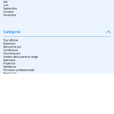
Mai
Septembre
Juin
Octobre
Septembre
Novembre
Octobre
Décembre
Novembre
Catégorie
Tout afficher
Exposition
Rencontre pro
Conférence
Workshop pro
Ateliers découverte et stage
Spectacle
Projection
Résidence
Formation professionnelle
Restitution
Paroles d'entrepreneurs
Les Matinées du Pôle PIXEL
Pixel Break
Les Ateliers du Pôle PIXEL
Pour les professionnel·le·s
Vie associative
Pour tous les publics
X Effacer tous les filtres