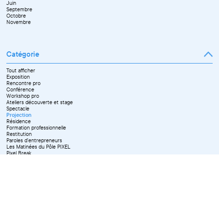
Juin
Octobre
Septembre
Novembre
Octobre
Décembre
Novembre
Catégorie
Tout afficher
Exposition
Rencontre pro
Conférence
Workshop pro
Ateliers découverte et stage
Spectacle
Projection
Résidence
Formation professionnelle
Restitution
Paroles d'entrepreneurs
Les Matinées du Pôle PIXEL
Pixel Break
Les Ateliers du Pôle PIXEL
Pour les professionnel·le·s
Vie associative
Pour tous les publics
X Effacer tous les filtres