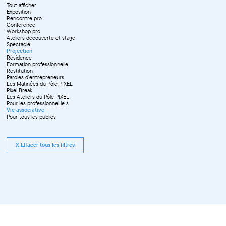
Juin
Tout afficher
Septembre
Exposition
Octobre
Rencontre pro
Novembre
Conférence
Workshop pro
Ateliers découverte et stage
Spectacle
Projection
Résidence
Formation professionnelle
Restitution
Paroles d'entrepreneurs
Les Matinées du Pôle PIXEL
Pixel Break
Les Ateliers du Pôle PIXEL
Pour les professionnel·le·s
Vie associative
Pour tous les publics
X Effacer tous les filtres