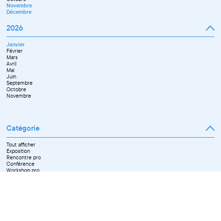
Novembre
Décembre
2026
Janvier
Février
Mars
Avril
Mai
Juin
Septembre
Octobre
Novembre
Catégorie
Tout afficher
Exposition
Rencontre pro
Conférence
Workshop pro
Ateliers découverte et stage
Spectacle
Projection
Résidence
Formation professionnelle
Restitution
Paroles d'entrepreneurs