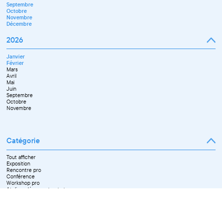
Septembre
Octobre
Novembre
Décembre
2026
Janvier
Février
Mars
Avril
Mai
Juin
Septembre
Octobre
Novembre
Catégorie
Tout afficher
Exposition
Rencontre pro
Conférence
Workshop pro
Ateliers découverte et stage
Spectacle
Projection
Résidence
Formation professionnelle
Restitution