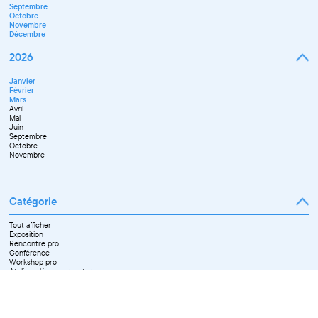
Septembre
Octobre
Novembre
Décembre
2026
Janvier
Février
Mars
Avril
Mai
Juin
Septembre
Octobre
Novembre
Catégorie
Tout afficher
Exposition
Rencontre pro
Conférence
Workshop pro
Ateliers découverte et stage
Spectacle
Projection
Résidence
Formation professionnelle
Restitution