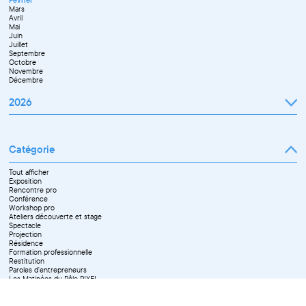
Mai
Octobre
Mars
Juin
Novembre
Avril
Juillet
Décembre
Mai
Septembre
Juin
Novembre
Juillet
Décembre
Septembre
Octobre
Novembre
Décembre
2026
Janvier
Février
Mars
Catégorie
Avril
Mai
Juin
Tout afficher
Septembre
Exposition
Octobre
Rencontre pro
Novembre
Conférence
Workshop pro
Ateliers découverte et stage
Spectacle
Projection
Résidence
Formation professionnelle
Restitution
Paroles d'entrepreneurs
Les Matinées du Pôle PIXEL
Pixel Break
Les Ateliers du Pôle PIXEL
Pour les professionnel·le·s