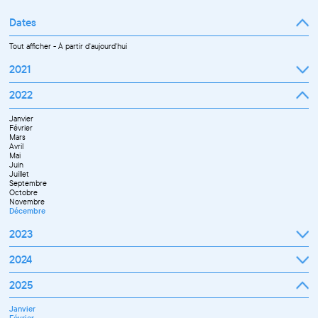
Dates
Tout afficher
-
À partir d'aujourd'hui
2021
Septembre
2022
Octobre
Novembre
Janvier
Décembre
Février
Mars
Avril
Mai
Juin
Juillet
Septembre
Octobre
Novembre
Décembre
2023
Janvier
2024
Février
Mars
Janvier
2025
Avril
Février
Mai
Mars
Juin
Janvier
Avril
Septembre
Février