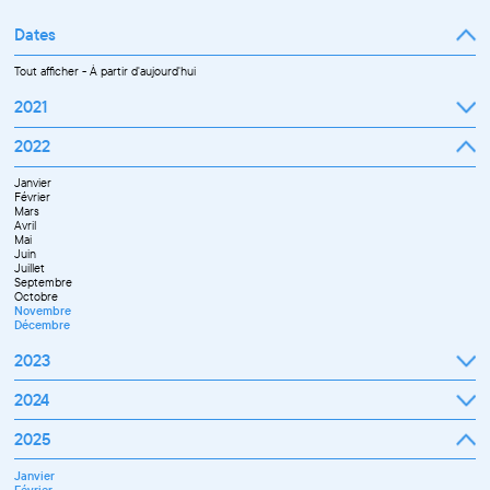
Dates
Tout afficher
-
À partir d'aujourd'hui
2021
Septembre
2022
Octobre
Novembre
Janvier
Décembre
Février
Mars
Avril
Mai
Juin
Juillet
Septembre
Octobre
Novembre
Décembre
2023
Janvier
2024
Février
Mars
Janvier
2025
Avril
Février
Mai
Mars
Juin
Janvier
Avril
Septembre
Février