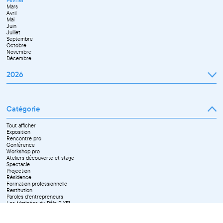
Mai
Octobre
Mars
Juin
Novembre
Avril
Juillet
Décembre
Mai
Septembre
Juin
Novembre
Juillet
Décembre
Septembre
Octobre
Novembre
Décembre
2026
Janvier
Février
Mars
Catégorie
Avril
Mai
Juin
Tout afficher
Septembre
Exposition
Octobre
Rencontre pro
Novembre
Conférence
Workshop pro
Ateliers découverte et stage
Spectacle
Projection
Résidence
Formation professionnelle
Restitution
Paroles d'entrepreneurs
Les Matinées du Pôle PIXEL
Pixel Break
Les Ateliers du Pôle PIXEL
Pour les professionnel·le·s